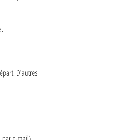
e.
épart. D'autres
u par e-mail).